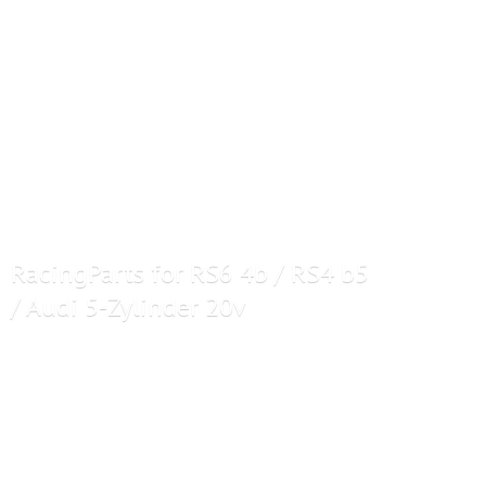
RacingParts for RS6 4b / RS4 b5
/ Audi 5-
Zylinder 20v