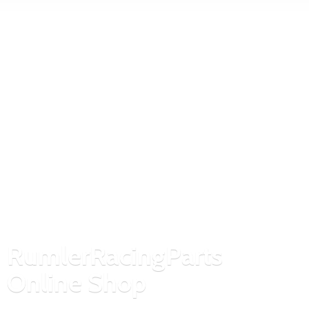
RumlerRacingParts
Online Shop