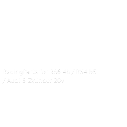
RacingParts for RS6 4b / RS4 b5
/ Audi 5-
Zylinder 20v