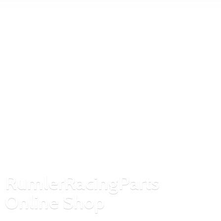
RumlerRacingParts
Online Shop