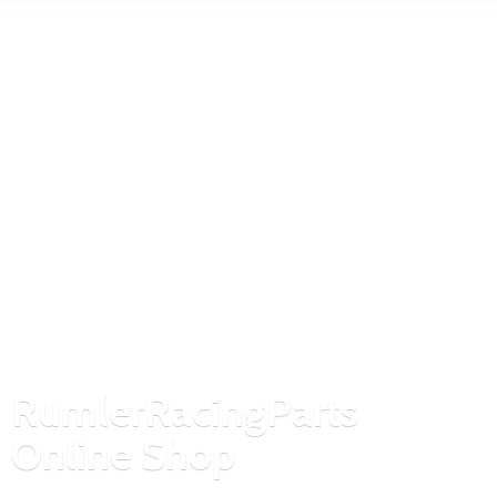
RumlerRacingParts
Online Shop