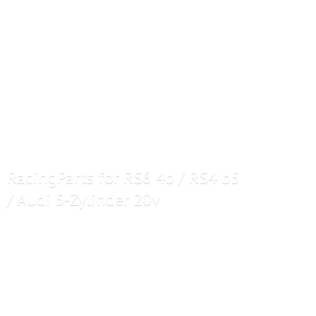
RacingParts for RS6 4b / RS4 b5
/ Audi 5-
Zylinder 20v