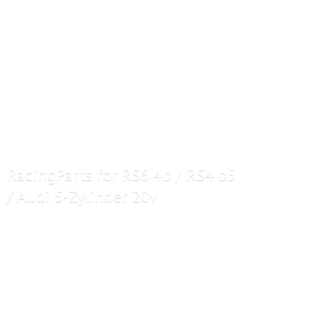
RacingParts for RS6 4b / RS4 b5
/ Audi 5-
Zylinder 20v