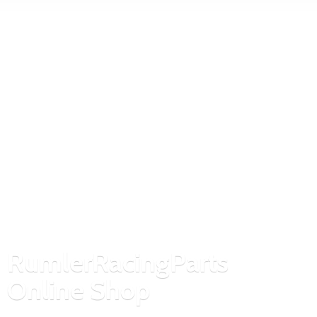
RumlerRacingParts
Online Shop