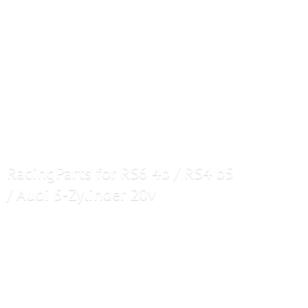
RacingParts for RS6 4b / RS4 b5
/ Audi 5-
Zylinder 20v