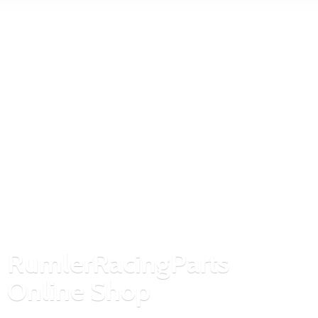
RumlerRacingParts
Online Shop